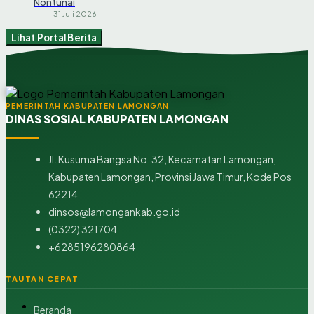
Nontunai
31 Juli 2026
Lihat Portal Berita
PEMERINTAH KABUPATEN LAMONGAN
DINAS SOSIAL KABUPATEN LAMONGAN
Jl. Kusuma Bangsa No. 32, Kecamatan Lamongan,
Kabupaten Lamongan, Provinsi Jawa Timur, Kode Pos
62214
dinsos@lamongankab.go.id
(0322) 321704
+6285196280864
TAUTAN CEPAT
Beranda