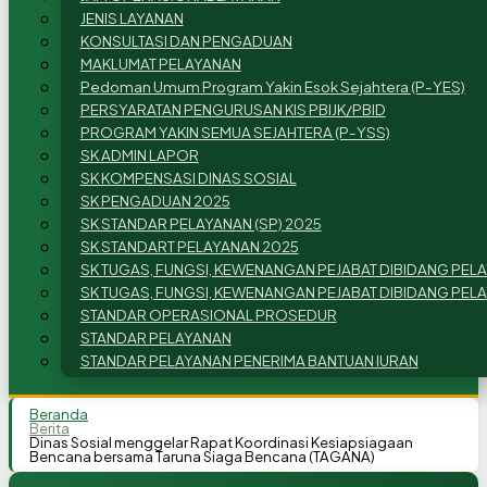
JENIS LAYANAN
KONSULTASI DAN PENGADUAN
MAKLUMAT PELAYANAN
Pedoman Umum Program Yakin Esok Sejahtera (P-YES)
PERSYARATAN PENGURUSAN KIS PBIJK/PBID
PROGRAM YAKIN SEMUA SEJAHTERA (P-YSS)
SK ADMIN LAPOR
SK KOMPENSASI DINAS SOSIAL
SK PENGADUAN 2025
SK STANDAR PELAYANAN (SP) 2025
SK STANDART PELAYANAN 2025
SK TUGAS, FUNGSI, KEWENANGAN PEJABAT DIBIDANG PE
SK TUGAS, FUNGSI, KEWENANGAN PEJABAT DIBIDANG PE
STANDAR OPERASIONAL PROSEDUR
STANDAR PELAYANAN
STANDAR PELAYANAN PENERIMA BANTUAN IURAN
Beranda
Berita
Dinas Sosial menggelar Rapat Koordinasi Kesiapsiagaan
Bencana bersama Taruna Siaga Bencana (TAGANA)