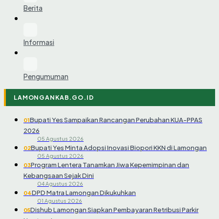
Berita
Informasi
Pengumuman
LAMONGANKAB.GO.ID
Bupati Yes Sampaikan Rancangan Perubahan KUA-PPAS
01
2026
05 Agustus 2026
Bupati Yes Minta Adopsi Inovasi Biopori KKN di Lamongan
02
05 Agustus 2026
Program Lentera Tanamkan Jiwa Kepemimpinan dan
03
Kebangsaan Sejak Dini
04 Agustus 2026
DPD Matra Lamongan Dikukuhkan
04
01 Agustus 2026
Dishub Lamongan Siapkan Pembayaran Retribusi Parkir
05