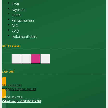
Profil
Layanan
Berita
Pengumuman
FAQ
PPID
Dokumen Publik
IKUTI KAMI
LAPOR!
SP4N-LAPOR!
https://lapor.go.id
LAPOR PAK YES!
WhatsApp: 08113021708