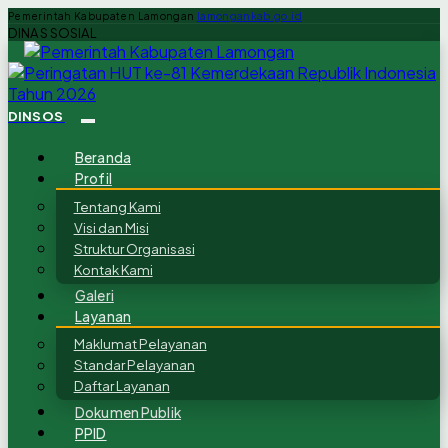
Pemerintah Kabupaten Lamongan
lamongankab.go.id
DINAS SOSIAL
DINSOS
Beranda
Profil
Tentang Kami
Visi dan Misi
Struktur Organisasi
Kontak Kami
Galeri
Layanan
Maklumat Pelayanan
Standar Pelayanan
Daftar Layanan
Dokumen Publik
PPID