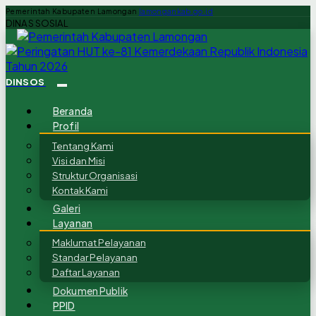
Pemerintah Kabupaten Lamongan
lamongankab.go.id
DINAS SOSIAL
DINSOS
Beranda
Profil
Tentang Kami
Visi dan Misi
Struktur Organisasi
Kontak Kami
Galeri
Layanan
Maklumat Pelayanan
Standar Pelayanan
Daftar Layanan
Dokumen Publik
PPID