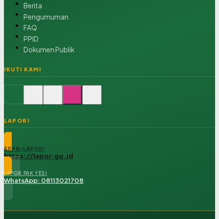
Berita
Pengumuman
FAQ
PPID
Dokumen Publik
IKUTI KAMI
LAPOR!
SP4N-LAPOR!
https://lapor.go.id
LAPOR PAK YES!
WhatsApp: 08113021708