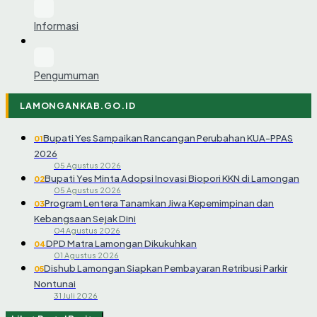
Informasi
Pengumuman
LAMONGANKAB.GO.ID
Bupati Yes Sampaikan Rancangan Perubahan KUA-PPAS
01
2026
05 Agustus 2026
Bupati Yes Minta Adopsi Inovasi Biopori KKN di Lamongan
02
05 Agustus 2026
Program Lentera Tanamkan Jiwa Kepemimpinan dan
03
Kebangsaan Sejak Dini
04 Agustus 2026
DPD Matra Lamongan Dikukuhkan
04
01 Agustus 2026
Dishub Lamongan Siapkan Pembayaran Retribusi Parkir
05
Nontunai
31 Juli 2026